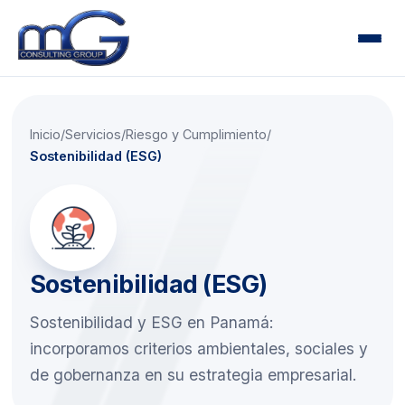
Inicio
Nosotros
Inicio
/
Servicios
/
Riesgo y Cumplimiento
/
Servicios
▾
Sostenibilidad (ESG)
Auditoría
Impuestos
Contabilidad
Sostenibilidad (ESG)
Consultoría Financiera
Riesgo y Cumplimiento
Sostenibilidad y ESG en Panamá:
incorporamos criterios ambientales, sociales y
Capital Humano y Nómina
de gobernanza en su estrategia empresarial.
Capacitaciones